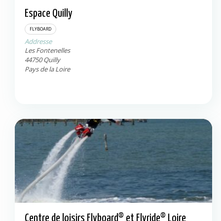
Espace Quilly
Quilly
44750
FLYBOARD
Addresse
Les Fontenelles
44750
Quilly
Pays de la Loire
Centre de loisirs Flyboard® et Flyride® Loire