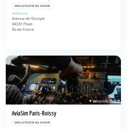
SIMULATEUR DE VOL D'AVION
Addresse
Avenue de l'Europe
94320
Thiais
Île-de-France
Villepinte
93420
AviaSim Paris-Roissy
SIMULATEUR DE VOL D'AVION