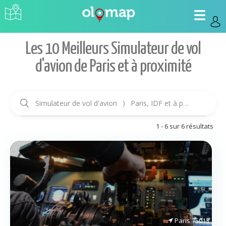
Les 10 Meilleurs Simulateur de vol
d'avion de Paris et à proximité
Simulateur de vol d'avion
⟩
Paris, IDF et à proximité
⟩
É
1 - 6 sur 6 résultats
Paris
75013