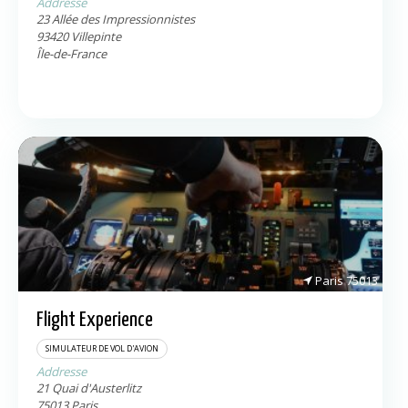
Addresse
23 Allée des Impressionnistes
93420
Villepinte
Île-de-France
Paris
75013
Flight Experience
SIMULATEUR DE VOL D'AVION
Addresse
21 Quai d'Austerlitz
75013
Paris