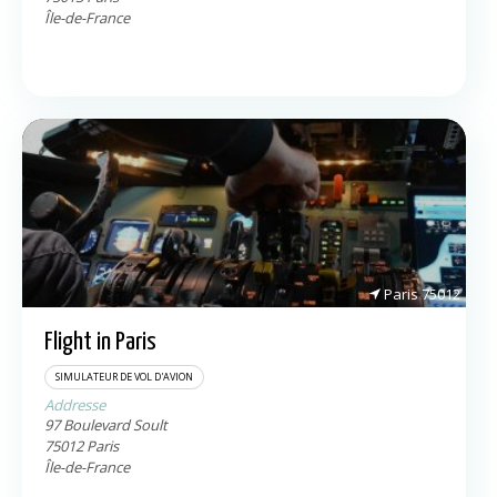
Île-de-France
Paris
75012
Flight in Paris
SIMULATEUR DE VOL D'AVION
Addresse
97 Boulevard Soult
75012
Paris
Île-de-France