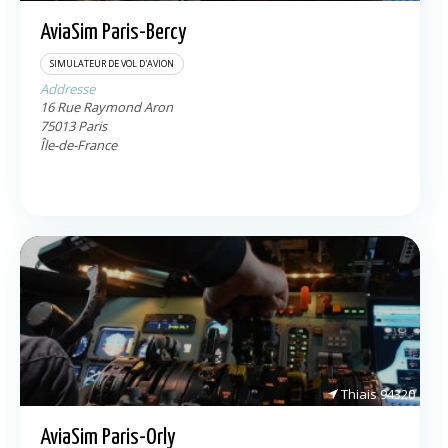
AviaSim Paris-Bercy
SIMULATEUR DE VOL D'AVION
Addresse
16 Rue Raymond Aron
75013
Paris
Île-de-France
Thiais
94320
AviaSim Paris-Orly