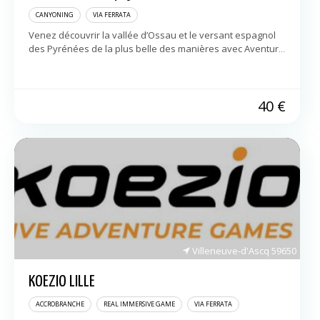
CANYONING
VIA FERRATA
Venez découvrir la vallée d’Ossau et le versant espagnol
des Pyrénées de la plus belle des manières avec Aventure
Chlorophylle ! Nous vous proposons des sorties,
encadrées par des moniteurs […]
40
€
Villeneuve-d'Ascq
59650
KOEZIO LILLE
ACCROBRANCHE
REAL IMMERSIVE GAME
VIA FERRATA