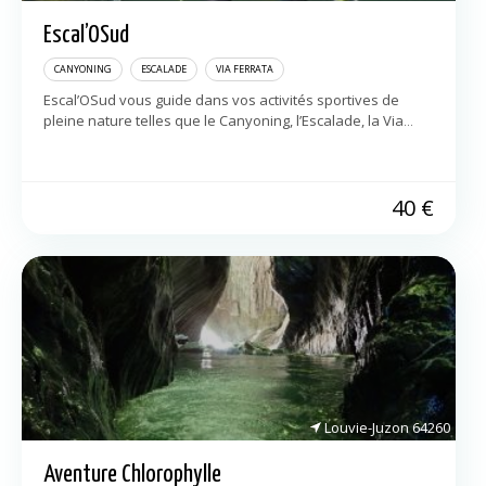
Escal’OSud
CANYONING
ESCALADE
VIA FERRATA
Escal’OSud vous guide dans vos activités sportives de
pleine nature telles que le Canyoning, l’Escalade, la Via
Ferrata et le Parcours Aventure autour de Montpellier et
dans l’Occitanie. Vous serez […]
40
€
Louvie-Juzon
64260
Aventure Chlorophylle