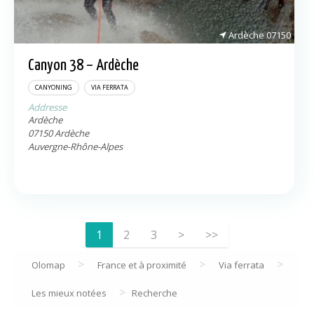
Ardèche
07150
Canyon 38 – Ardèche
CANYONING
VIA FERRATA
Addresse
Ardèche
07150
Ardèche
Auvergne-Rhône-Alpes
1
2
3
>
>
>
Olomap
France et à proximité
Via ferrata
>
Les mieux notées
Recherche