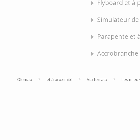
Flyboard et à 
Simulateur de 
Parapente et à
Accrobranche 
>
>
>
Olomap
et à proximité
Via ferrata
Les mieu