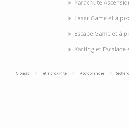
Parachute Ascension
Laser Game et à pr
Escape Game et à pr
Karting et Escalade 
>
>
>
Olomap
et à proximité
Accrobranche
Recher