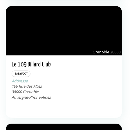
Grenoble
38000
Le 109 Billard Club
BABYFOOT
Addresse
109 Rue des Alliés
38000
Grenoble
Auvergne-Rhône-Alpes