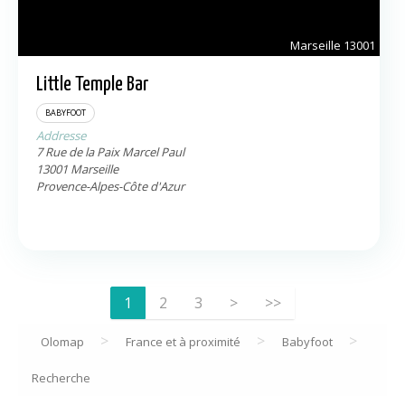
Marseille
13001
Little Temple Bar
BABYFOOT
Addresse
7 Rue de la Paix Marcel Paul
13001
Marseille
Provence-Alpes-Côte d'Azur
1
2
3
>
>
>
Olomap
France et à proximité
Babyfoot
Recherche