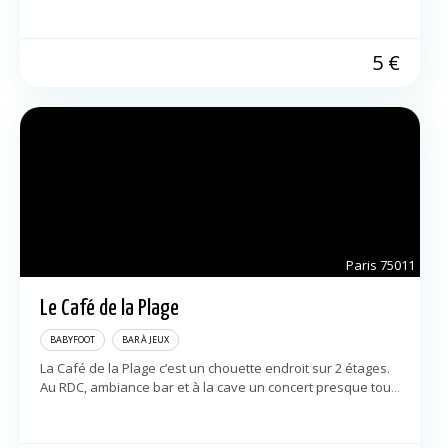
L’Antidote vous […]
5
€
Paris
75011
Le Café de la Plage
BABYFOOT
BAR À JEUX
La Café de la Plage c’est un chouette endroit sur 2 étages.
Au RDC, ambiance bar et à la cave un concert presque tous
les soirs. La prog est assez […]