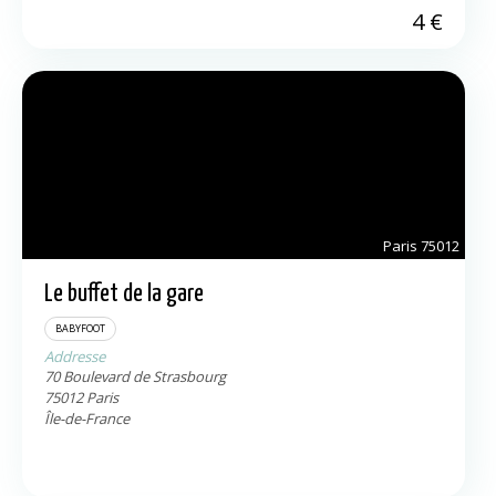
4
€
Paris
75012
Le buffet de la gare
BABYFOOT
Addresse
70 Boulevard de Strasbourg
75012
Paris
Île-de-France