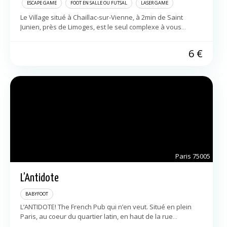
ESCAPE GAME
FOOT EN SALLE OU FUTSAL
LASER GAME
Le Village situé à Chaillac-sur-Vienne, à 2min de Saint
Junien, près de Limoges, est le seul complexe à vous
proposer autant de loisirs dans un seul et même lieu.
Bowling […]
6
€
Paris
75005
L’Antidote
BABYFOOT
L’ANTIDOTE! The French Pub qui n’en veut. Situé en plein
Paris, au coeur du quartier latin, en haut de la rue
Mouffetard (45 rue Descartes exactement), Paris 5e.