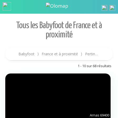
Tous les Babyfoot de France et à
proximité
Babyfoot
⟩
France et à proximité
⟩
Pertinence
1 - 10 sur 68 résultats
Arnas
69400