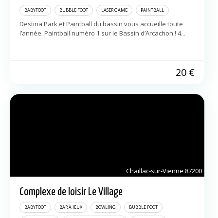
BABYFOOT
BUBBLE FOOT
LASER GAME
PAINTBALL
Destina Park et Paintball du bassin vous accueille toute
l’année. Paintball numéro 1 sur le Bassin d’Arcachon ! 4
activités paintball; bubble foot; laser game et baby foot
humain Sur le […]
20
€
Chaillac-sur-Vienne
87200
Complexe de loisir Le Village
BABYFOOT
BAR À JEUX
BOWLING
BUBBLE FOOT