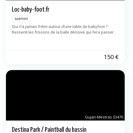
Loc-baby-foot.fr
BABYFOOT
Qui n’a jamais frémi autour d’une table de babyfoot ?
Ressenti les frissons de la balle décisive qui fera passer
l’adversaire sous la baby en tapant au fond des cages […]
150
€
Gujan-Mestras
33470
Destina Park / Paintball du bassin