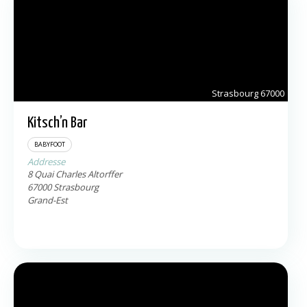
Strasbourg
67000
Kitsch’n Bar
BABYFOOT
Addresse
8 Quai Charles Altorffer
67000
Strasbourg
Grand-Est