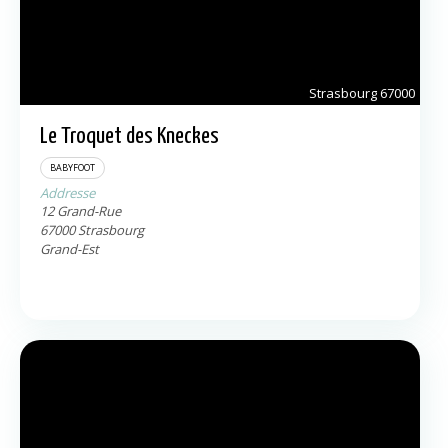
Strasbourg
67000
Le Troquet des Kneckes
BABYFOOT
Addresse
12 Grand-Rue
67000
Strasbourg
Grand-Est