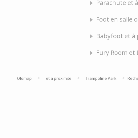
Parachute et à
Foot en salle 
Babyfoot et à 
Fury Room et 
>
>
>
Olomap
et à proximité
Trampoline Park
Rech