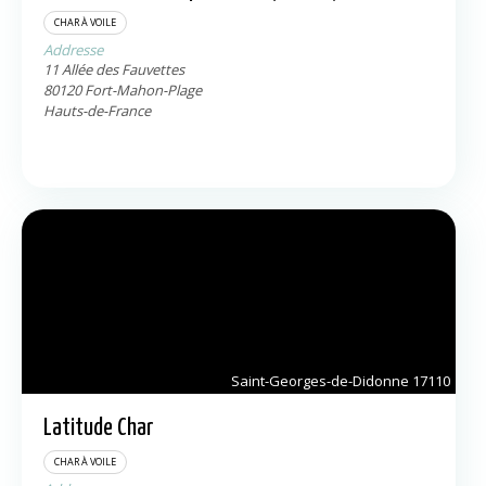
CHAR À VOILE
Addresse
11 Allée des Fauvettes
80120
Fort-Mahon-Plage
Hauts-de-France
Saint-Georges-de-Didonne
17110
Latitude Char
CHAR À VOILE