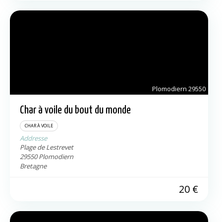
Plomodiern
29550
Char à voile du bout du monde
CHAR À VOILE
Addresse
Plage de Lestrevet
29550
Plomodiern
Bretagne
20
€