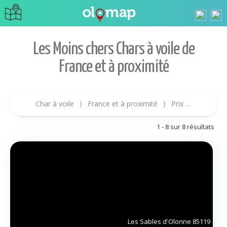
Les Moins chers Chars à voile de
France et à proximité
Char à voile
⟩
France et à proximité
⟩
Prix croissant
1 - 8 sur 8 résultats
Les Sables d'Olonne
85119