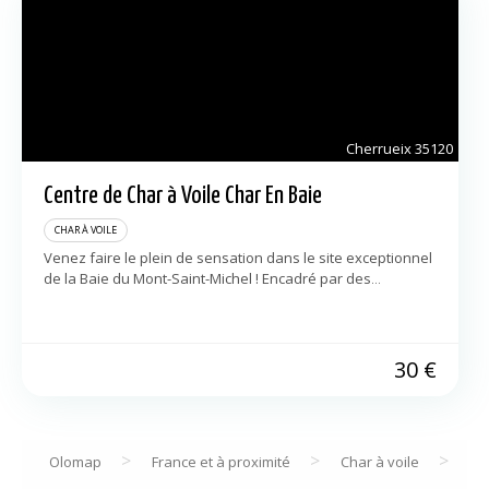
Cherrueix
35120
Centre de Char à Voile Char En Baie
CHAR À VOILE
Venez faire le plein de sensation dans le site exceptionnel
de la Baie du Mont-Saint-Michel ! Encadré par des
professionnels titulaires d’un diplôme professionnel de
char à voile. Nous accueillons […]
30
€
>
>
>
Olomap
France et à proximité
Char à voile