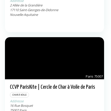
Addresse
2 Allée de la Grandière
17110
Saint-Georges-de-Didonne
Nouvelle-Aquitaine
Paris
75007
CCVP ParisKite | Cercle de Char à Voile de Paris
CHAR À VOILE
Addresse
16 Rue Bosquet
75007
Paris