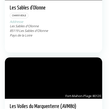
Les Sables d’Olonne
CHAR À VOILE
Addresse
Les Sables d'Olonne
85119
Les Sables d'Olonne
Pays de la Loire
Fort-Mahon-Plage
80120
Les Voiles du Marquenterre (AVM80)