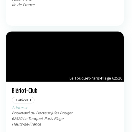
Île-de-France
Le Touquet-Paris-Plage
62520
Blériot-Club
CHAR À VOILE
Addresse
Boulevard du Docteur Jules Pouget
62520
Le Touquet-Paris-Plage
Hauts-de-France