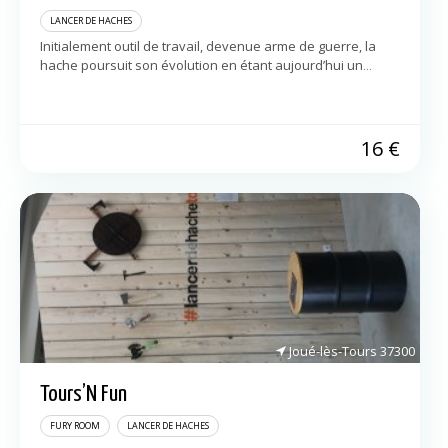
LANCER DE HACHES
Initialement outil de travail, devenue arme de guerre, la
hache poursuit son évolution en étant aujourd’hui un
accessoire ludique permettant une pratique sportive
originale et récréative : le LANCER DE HACHES […]
16
€
Joué-lès-Tours
37300
Tours’N Fun
FURY ROOM
LANCER DE HACHES