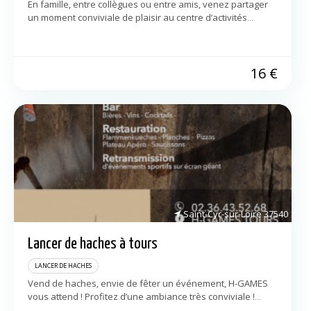
En famille, entre collègues ou entre amis, venez partager
un moment conviviale de plaisir au centre d’activités
insolites Tours’N Fun. Activités : – lancer de hache – lancer
de couteaux […]
16
€
Saint-Cyr-sur-Loire
37540
Lancer de haches à tours
LANCER DE HACHES
Vend de haches, envie de fêter un événement, H-GAMES
vous attend ! Profitez d’une ambiance très conviviale !
Mettez-vous dans la peau d’un Bûcheron : lancez des