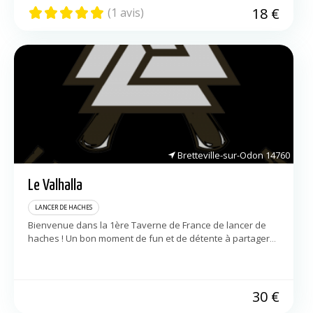
18
€
(1 avis)
Bretteville-sur-Odon
14760
Le Valhalla
LANCER DE HACHES
Bienvenue dans la 1ère Taverne de France de lancer de
haches ! Un bon moment de fun et de détente à partager
avec ses amis ou ses collègues. Et comme […]
30
€