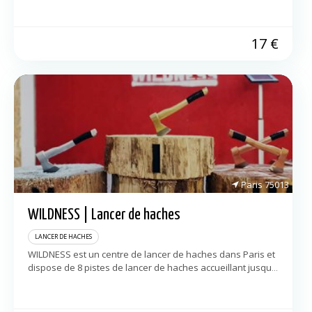
haches ! Un […]
17
€
Paris
75013
WILDNESS | Lancer de haches
LANCER DE HACHES
WILDNESS est un centre de lancer de haches dans Paris et
dispose de 8 pistes de lancer de haches accueillant jusqu’à
24 personnes simultanément ! Un endroit idéal pour
passer […]