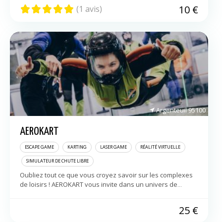
10
€
(1 avis)
Argenteuil
95100
AEROKART
ESCAPE GAME
KARTING
LASER GAME
RÉALITÉ VIRTUELLE
SIMULATEUR DE CHUTE LIBRE
Oubliez tout ce que vous croyez savoir sur les complexes
de loisirs ! AEROKART vous invite dans un univers de
sensations fortes, de fun, d’inédit, d’émotions, et d’éclats
de rire. […]
25
€