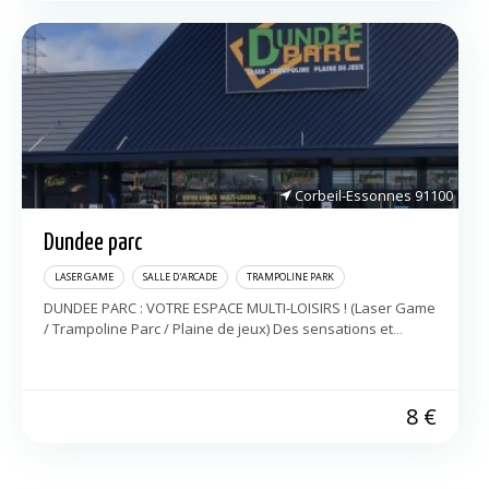
Corbeil-Essonnes
91100
Dundee parc
LASER GAME
SALLE D'ARCADE
TRAMPOLINE PARK
DUNDEE PARC : VOTRE ESPACE MULTI-LOISIRS ! (Laser Game
/ Trampoline Parc / Plaine de jeux) Des sensations et
aventures sans limites pour tous ! Vivez une expérience
unique avec […]
8
€