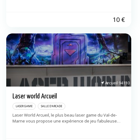
divertissante, […]
10
€
Arcueil
94110
Laser world Arcueil
LASER GAME
SALLE D'ARCADE
Laser World Arcueil, le plus beau laser game du Val-de-
Marne vous propose une expérience de jeu fabuleuse.
Venez-vous affronter dans notre labyrinthe Jungle Star !
Dans une jungle extra-terrestre venez […]