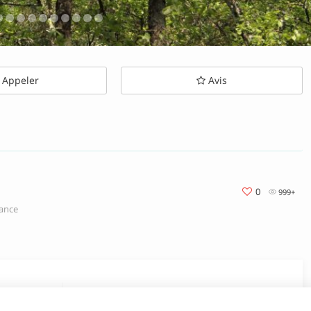
Appeler
Avis
0
999+
rance