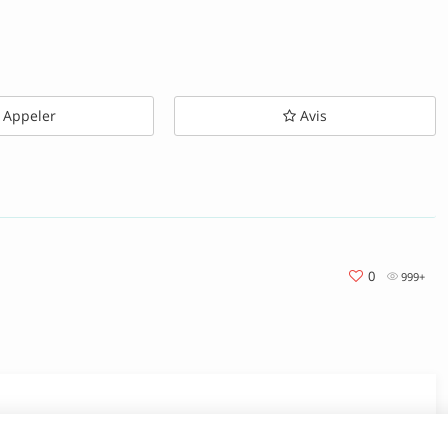
Appeler
Avis
0
999+