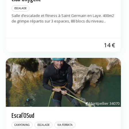
ESCALADE
Salle d’escalade et fitness à Saint Germain en Laye. 400m2
de grimpe répartis sur 3 espaces, 88 blocs du niveau
débutant à expert. Cours adultes et enfants. Entrée à la […]
14
€
Montpellier
34070
Escal’OSud
CANYONING
ESCALADE
VIA FERRATA