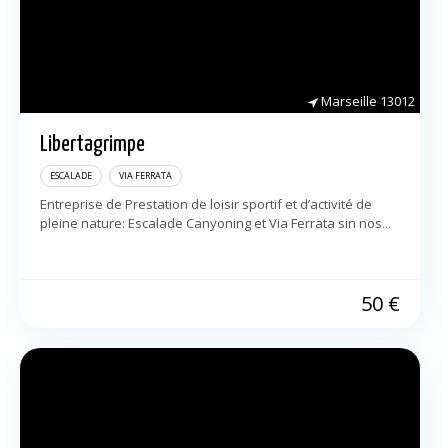
Marseille
13012
Libertagrimpe
ESCALADE
VIA FERRATA
Entreprise de Prestation de loisir sportif et d’activité de
pleine nature: Escalade Canyoning et Via Ferrata sin nos
activités phare. Nos terrains de jeu sont Les Calanques et
Le verdon […]
50
€