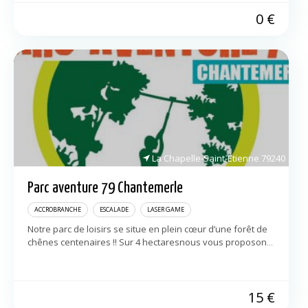
0
€
La Chapelle-Saint-Étienne
79240
Parc aventure 79 Chantemerle
ACCROBRANCHE
ESCALADE
LASER GAME
Notre parc de loisirs se situe en plein cœur d’une forêt de
chênes centenaires !! Sur 4 hectaresnous vous proposons
aussi des parcours en hauteurs adaptés dès 2 ans avec la
forêt des ouistitis et […]
15
€