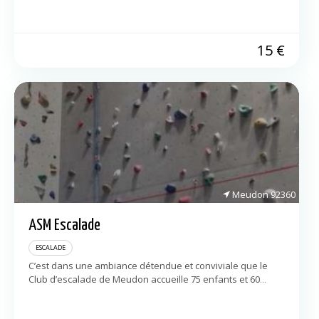
débutant au champion du monde, tous grimpent […]
15
€
Meudon
92360
ASM Escalade
ESCALADE
C’est dans une ambiance détendue et conviviale que le
Club d’escalade de Meudon accueille 75 enfants et 60
adultes au sein du gymnase Pierre et Marie Curie. La
structure récente et […]