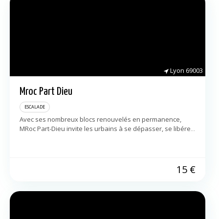
Lyon
69003
Mroc Part Dieu
ESCALADE
Avec ses nombreux blocs renouvelés en permanence,
MRoc Part-Dieu invite les urbains à se dépasser, se libérer
l’esprit et s’épanouir en toute simplicité. Ici, pas d’esprit de
compétition, on vient […]
15
€