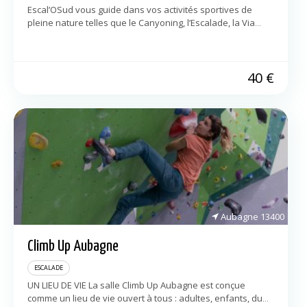
Escal’OSud vous guide dans vos activités sportives de
pleine nature telles que le Canyoning, l’Escalade, la Via
Ferrata et le Parcours Aventure autour de Montpellier et
dans l’Occitanie. Vous serez […]
40
€
Aubagne
13400
Climb Up Aubagne
ESCALADE
UN LIEU DE VIE La salle Climb Up Aubagne est conçue
comme un lieu de vie ouvert à tous : adultes, enfants, du