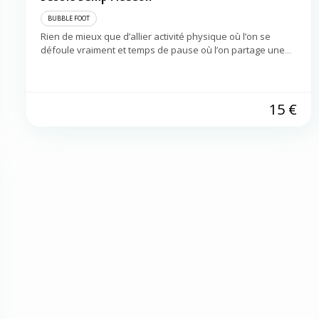
Meudon
92360
BUBBLE FOOT
Rien de mieux que d’allier activité physique où l’on se
défoule vraiment et temps de pause où l’on partage une
boisson fraîche pour un pur moment de convivialité… Vos
potes […]
15
€