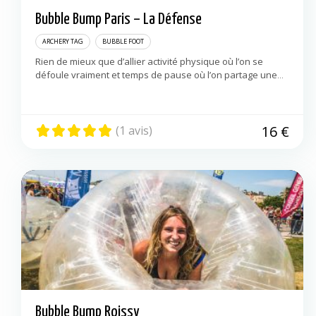
Bubble Bump Paris – La Défense
Nanterre
92000
ARCHERY TAG
BUBBLE FOOT
Rien de mieux que d’allier activité physique où l’on se
défoule vraiment et temps de pause où l’on partage une
boisson fraîche pour un pur moment de convivialité… Vos
potes […]
16
€
(1 avis)
Bubble Bump Roissy