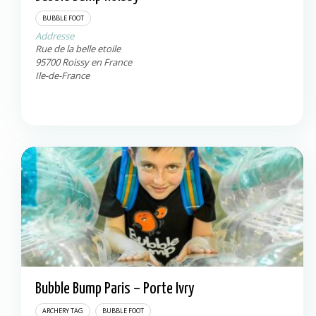
Roissy en France
95700
BUBBLE FOOT
Addresse
Rue de la belle etoile
95700
Roissy en France
Ile-de-France
Bubble Bump Paris – Porte Ivry
Ivry-sur-Seine
94200
ARCHERY TAG
BUBBLE FOOT