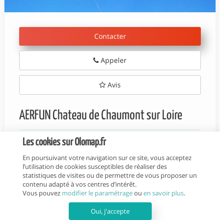
Contacter
Appeler
Avis
AERFUN Chateau de Chaumont sur Loire
Les cookies sur Olomap.fr
En poursuivant votre navigation sur ce site, vous acceptez
0
936
VOL EN MONTGOLFIÈRE
l’utilisation de cookies susceptibles de réaliser des
Château de Chaumont-sur-Loire, 41150 Chaumont-
statistiques de visites ou de permettre de vous proposer un
sur-Loire, France
contenu adapté à vos centres d’intérêt.
Vous pouvez
modifier le paramétrage
ou
en savoir plus
.
Site internet de l'établissement
Oui, j'accepte